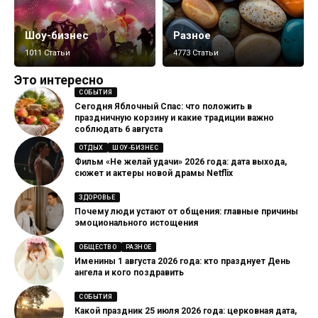
Шоу-бизнес
Разное
1011 Статьи
4773 Статьи
Это интересно
СОБЫТИЯ
Сегодня Яблочный Спас: что положить в
праздничную корзину и какие традиции важно
соблюдать 6 августа
ОТДЫХ
ШОУ-БИЗНЕС
Фильм «Не желай удачи» 2026 года: дата выхода,
сюжет и актеры новой драмы Netflix
ЗДОРОВЬЕ
Почему люди устают от общения: главные причины
эмоционального истощения
ОБЩЕСТВО
РАЗНОЕ
Именины 1 августа 2026 года: кто празднует День
ангела и кого поздравить
СОБЫТИЯ
Какой праздник 25 июля 2026 года: церковная дата,