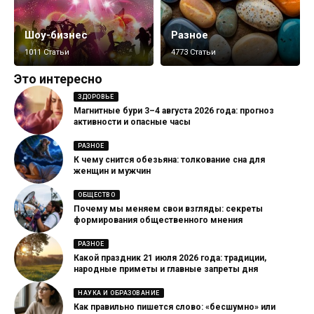
Шоу-бизнес
Разное
1011 Статьи
4773 Статьи
Это интересно
ЗДОРОВЬЕ
Магнитные бури 3–4 августа 2026 года: прогноз
активности и опасные часы
РАЗНОЕ
К чему снится обезьяна: толкование сна для
женщин и мужчин
ОБЩЕСТВО
Почему мы меняем свои взгляды: секреты
формирования общественного мнения
РАЗНОЕ
Какой праздник 21 июля 2026 года: традиции,
народные приметы и главные запреты дня
НАУКА И ОБРАЗОВАНИЕ
Как правильно пишется слово: «бесшумно» или