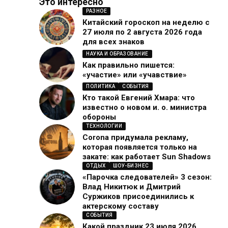
Это интересно
РАЗНОЕ
Китайский гороскоп на неделю с
27 июля по 2 августа 2026 года
для всех знаков
НАУКА И ОБРАЗОВАНИЕ
Как правильно пишется:
«участие» или «учавствие»
ПОЛИТИКА
СОБЫТИЯ
Кто такой Евгений Хмара: что
известно о новом и. о. министра
обороны
ТЕХНОЛОГИИ
Corona придумала рекламу,
которая появляется только на
закате: как работает Sun Shadows
ОТДЫХ
ШОУ-БИЗНЕС
«Парочка следователей» 3 сезон:
Влад Никитюк и Дмитрий
Суржиков присоединились к
актерскому составу
СОБЫТИЯ
Какой праздник 23 июля 2026