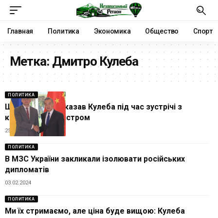
Главная
Политика
Экономика
Общество
Спорт
Метка:
Дмитро Кулеба
ПОЛИТИКА
Що насправді сказав Кулеба під час зустрічі з
китайським міністром
25.07.2024
ПОЛИТИКА
В МЗС України закликали ізолювати російських
дипломатів
03.02.2024
ПОЛИТИКА
Ми їх стримаємо, але ціна буде вищою: Кулеба