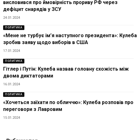
висловився про ймовірність прориву РФ через
дефіцит снарядів у ЗСУ
24.01.2024
ПОЛИТИКА
«Мене не турбує ім’я наступного президента»: Кулеба
зробив заяву щодо виборів в США
17.01.2024
ПОЛИТИКА
Гітлер і Путін: Кулеба назвав головну схожість між
двома диктаторами
16.01.2024
ПОЛИТИКА
«Хочеться заїхати по обличчю»: Кулеба розповів про
переговори з Лавровим
15.01.2024