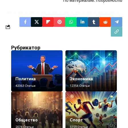
По материалам:
Подробности
Рубрикатор
Политика
Экономика
42063 Статьи
12354 Статьи
Общество
Спорт
2074 Статьи
5159 Статьи