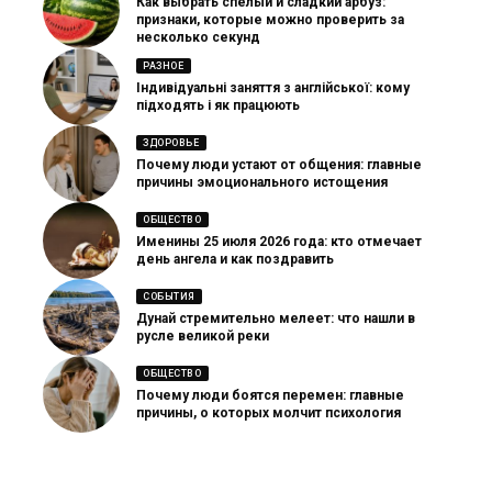
Как выбрать спелый и сладкий арбуз:
признаки, которые можно проверить за
несколько секунд
РАЗНОЕ
Індивідуальні заняття з англійської: кому
підходять і як працюють
ЗДОРОВЬЕ
Почему люди устают от общения: главные
причины эмоционального истощения
ОБЩЕСТВО
Именины 25 июля 2026 года: кто отмечает
день ангела и как поздравить
СОБЫТИЯ
Дунай стремительно мелеет: что нашли в
русле великой реки
ОБЩЕСТВО
Почему люди боятся перемен: главные
причины, о которых молчит психология