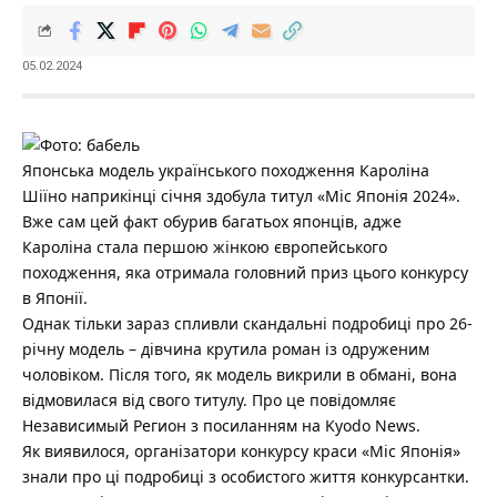
05.02.2024
Японська модель українського походження Кароліна
Шіїно наприкінці січня здобула титул «Міс Японія 2024».
Вже сам цей факт обурив багатьох японців, адже
Кароліна стала першою жінкою європейського
походження, яка отримала головний приз цього конкурсу
в Японії.
Однак тільки зараз спливли скандальні подробиці про 26-
річну модель
–
дівчина крутила роман із одруженим
чоловіком. Після того, як модель викрили в обмані, вона
відмовилася від свого титулу. Про це повідомляє
Независ
имый Регион
з посиланням на
Kyodo News
.
Як виявилося,
організатори конкурсу краси
«
Міс Японія
»
знали про ці подробиці з особистого життя конкурсантки.