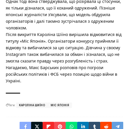
Однак тоді вона стверджувала, що розірвала ці стосунки,
як тільки дізналася, що її коханий одружений. Пізніше
японські журналісти з’ясували, що модель обдурила
організаторів і далі таємно зустрічалася з одруженим
чоловіком.
Після викриття Кароліна Шіїно вирішила відмовитися від
титулу «Міс Японія». Організатори конкурсу прийняли її
відмову та вибачилися за цю ситуацію. Дівчина у своєму
Instagram також вибачилася за обман і зізналася, що не
змогла сказати правду через розгубленість і страх.
Нагадаємо,
Макс Барських розповів про погрози
російських політиків і ФСБ через позицію щодо війни в
Україні.
Теги:
КАРОЛІНА ШИЇНО
МІС ЯПОНІЯ