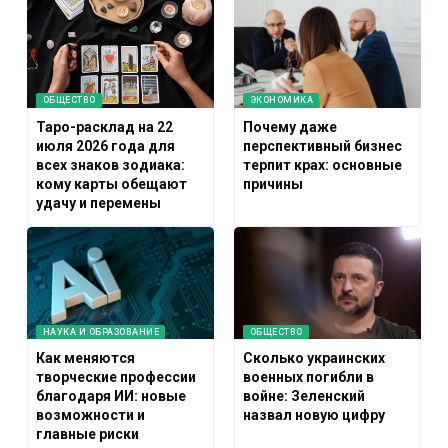
ОБЩЕСТВО
ЭКОНОМИКА
Таро-расклад на 22
Почему даже
июля 2026 года для
перспективный бизнес
всех знаков зодиака:
терпит крах: основные
кому карты обещают
причины
удачу и перемены
НАУКА И ОБРАЗОВАНИЕ
ОБЩЕСТВО
Как меняются
Сколько украинских
творческие профессии
военных погибли в
благодаря ИИ: новые
войне: Зеленский
возможности и
назвал новую цифру
главные риски