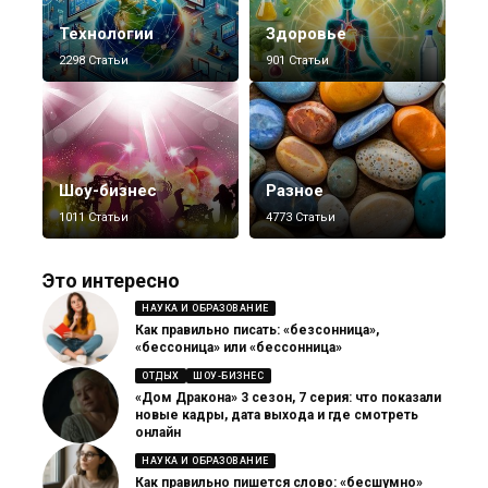
Технологии
Здоровье
2298 Статьи
901 Статьи
Шоу-бизнес
Разное
1011 Статьи
4773 Статьи
Это интересно
НАУКА И ОБРАЗОВАНИЕ
Как правильно писать: «безсонница»,
«бессоница» или «бессонница»
ОТДЫХ
ШОУ-БИЗНЕС
«Дом Дракона» 3 сезон, 7 серия: что показали
новые кадры, дата выхода и где смотреть
онлайн
НАУКА И ОБРАЗОВАНИЕ
Как правильно пишется слово: «бесшумно»