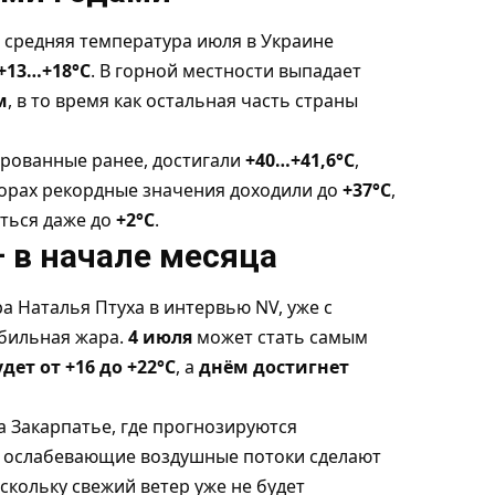
 средняя температура июля в Украине
+13…+18°C
. В горной местности выпадает
м
, в то время как остальная часть страны
рованные ранее, достигали
+40…+41,6°C
,
горах рекордные значения доходили до
+37°C
,
аться даже до
+2°C
.
 в начале месяца
 Наталья Птуха в интервью NV, уже с
абильная жара.
4 июля
может стать самым
ет от +16 до +22°C
, а
днём достигнет
а Закарпатье, где прогнозируются
м ослабевающие воздушные потоки сделают
кольку свежий ветер уже не будет