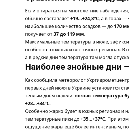
Если опираться на многолетние наблюдения,
обычно составляет
+19…+24,8°C
, а в горах —
наибольшее количество осадков — до
170 м
получает от
37 до 119 мм
.
Максимальные температуры в июле, зафикси
особенно в южных и восточных регионах. В 
а в редкие дни температура там могла опуск
Наиболее знойные дни —
Как сообщила метеоролог Укргидрометцентра
первых дней июля в Украине установится ст
тёплым днём недели:
ночью температура буд
+28…+34°C
.
Особенно жарко будет в южных регионах и н
температурные пики до
+35…+37°C
. При это
ощущение жары ещё более интенсивным, пос