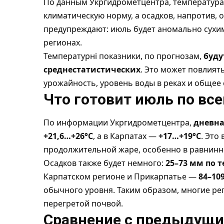
По данным Укргидрометцентра, температура 
климатическую норму, а осадков, напротив,
предупреждают: июль будет аномально сухим
регионах.
Температурні показники, по прогнозам,
буду
среднестатистических
. Это может повлиять
урожайность, уровень воды в реках и общее 
Что готовит июль по вс
По информации Укргидрометцентра,
дневна
+21,6…+26°C
, а в Карпатах —
+17…+19°C
. Это
продолжительной жаре, особенно в равнинн
Осадков также будет немного:
25–73 мм по 
Карпатском регионе и Прикарпатье —
84–10
обычного уровня. Таким образом, многие ре
перегретой почвой.
Сравнение с предыдущ