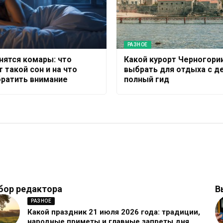
РАЗНОЕ
снятся комары: что
Какой курорт Черногори
 такой сон и на что
выбрать для отдыха с д
братить внимание
полный гид
бор редактора
В
РАЗНОЕ
Какой праздник 21 июля 2026 года: традиции,
народные приметы и главные запреты дня