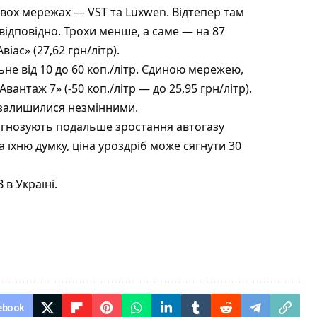
двох мережах — VST та Luxwen. Відтепер там
 відповідно. Трохи менше, а саме — на 87
іас» (27,62 грн/літр).
не від 10 до 60 коп./літр. Єдиною мережею,
вантаж 7» (-50 коп./літр — до 25,95 грн/літр).
 залишилися незмінними.
гнозують подальше зростання автогазу
а їхню думку, ціна уроздріб може сягнути 30
 в Україні.
ebook