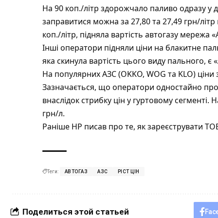
На 90 коп./літр здорожчало паливо одразу у 
заправитися можна за 27,80 та 27,49 грн/літр
коп./літр, підняла вартість автогазу мережа «Ав
Інші оператори підняли ціни на блакитне паль
яка скинула вартість цього виду пального, є «А
На популярних АЗС (OKKO, WOG та KLO) ціни
Зазначається, що оператори одностайно про
внаслідок стрибку цін у гуртовому сегменті. Н
грн/л.
Раніше НР писав про те,
як зареєструвати ТОВ
Теги:
АВТОГАЗ
АЗС
РІСТ ЦІН
Поделиться этой статьей
Fac