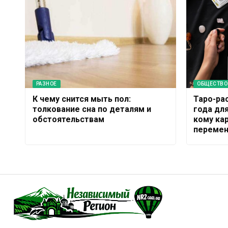
РАЗНОЕ
ОБЩЕСТВО
К чему снится мыть пол:
Таро-ра
толкование сна по деталям и
года для
обстоятельствам
кому ка
переме