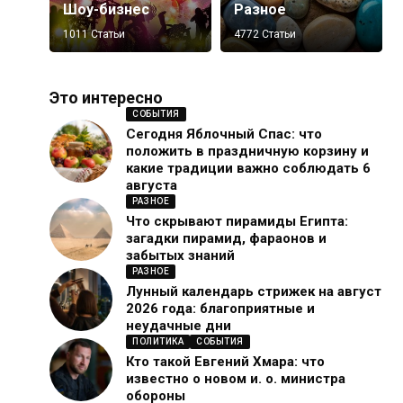
Шоу-бизнес
Разное
1011 Статьи
4772 Статьи
Это интересно
СОБЫТИЯ
Сегодня Яблочный Спас: что
положить в праздничную корзину и
какие традиции важно соблюдать 6
августа
РАЗНОЕ
Что скрывают пирамиды Египта:
загадки пирамид, фараонов и
забытых знаний
РАЗНОЕ
Лунный календарь стрижек на август
2026 года: благоприятные и
неудачные дни
ПОЛИТИКА
СОБЫТИЯ
Кто такой Евгений Хмара: что
известно о новом и. о. министра
обороны