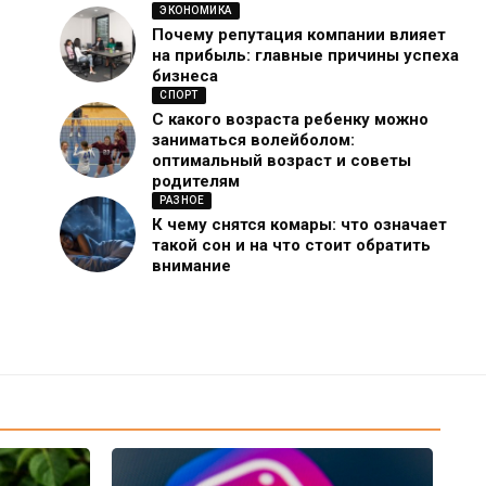
ЭКОНОМИКА
Почему репутация компании влияет
на прибыль: главные причины успеха
бизнеса
СПОРТ
С какого возраста ребенку можно
заниматься волейболом:
оптимальный возраст и советы
родителям
РАЗНОЕ
К чему снятся комары: что означает
такой сон и на что стоит обратить
внимание