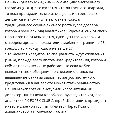
ценных бумагах Минфина — облигациях внутреннего
госзайма (ОВГЗ). Что касается итогов третьего квартала,
то пока прогадали те, кто изъял деньги с гривневых
депозитов и вложился в валютные, ожидая
традиционного осенне-зимнего роста курса доллара,
который обещали ряд аналитиков. Впрочем, они от своих
прогнозов не отказываются, сдвинуты только сроки и
откорректированы показатели ослабления гривни не 28
грн/доллар к концу года, а не выше 27.
Что касается кредитов, то специалисты ждут оживления
рынка, прежде всего ипотечного кредитования, который
сейчас практически не работает. Но если Кабмин
выполнит свои обещания по снижению ставок на
выдаваемые банками займы, то запуск ипотечного
кредитования в нацвалюте может стать реальностью.
Нашими экспертами выступили исполнительный
директор НАБУ Елена Коробкова, руководитель отдела
аналитики ГК FOREX CLUB Андрей Шевчишин, президент
инвестиционной группы «Универ» Тарас Козак,
финаналитик ICU Михайло Демкив.