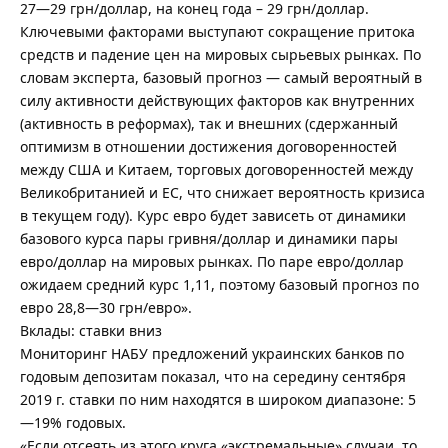
27—29 грн/доллар, на конец года – 29 грн/доллар.
Ключевыми факторами выступают сокращение притока
средств и падение цен на мировых сырьевых рынках. По
словам эксперта, базовый прогноз — самый вероятный в
силу активности действующих факторов как внутренних
(активность в реформах), так и внешних (сдержанный
оптимизм в отношении достижения договоренностей
между США и Китаем, торговых договоренностей между
Великобританией и ЕС, что снижает вероятность кризиса
в текущем году). Курс евро будет зависеть от динамики
базового курса пары гривня/доллар и динамики пары
евро/доллар на мировых рынках. По паре евро/доллар
ожидаем средний курс 1,11, поэтому базовый прогноз по
евро 28,8—30 грн/евро».
Вклады: ставки вниз
Мониторинг НАБУ предложений украинских банков по
годовым депозитам показал, что на середину сентября
2019 г. ставки по ним находятся в широком диапазоне: 5
—19% годовых.
«Если отсеять из этого круга «экстремальные» случаи, то