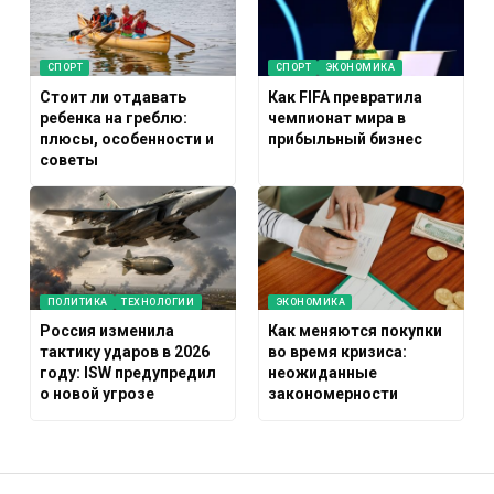
СПОРТ
СПОРТ
ЭКОНОМИКА
Стоит ли отдавать
Как FIFA превратила
ребенка на греблю:
чемпионат мира в
плюсы, особенности и
прибыльный бизнес
советы
ПОЛИТИКА
ТЕХНОЛОГИИ
ЭКОНОМИКА
Россия изменила
Как меняются покупки
тактику ударов в 2026
во время кризиса:
году: ISW предупредил
неожиданные
о новой угрозе
закономерности