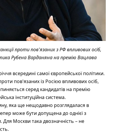
нкції проти пов'язаних з РФ впливових осіб,
ітика Рубена Варданяна на премію Вацлава
іччя всередині самої європейської політики.
проти пов'язаних із Росією впливових осіб,
 опиняється серед кандидатів на премію
ейська інституційна система.
ину, яка ще нещодавно розглядалася в
тепер може бути допущена до однієї з
 Для Москви така двозначність – не
сть.