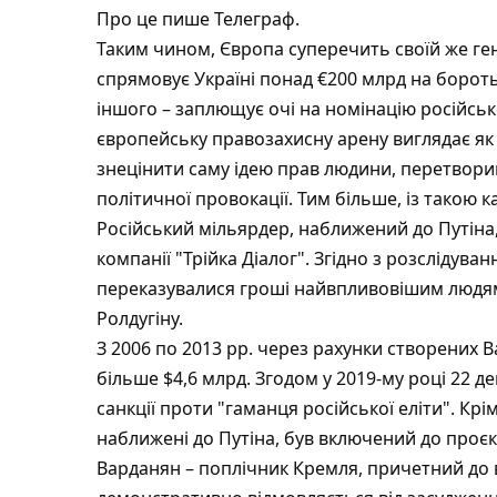
Про це пише Телеграф.
Таким чином, Європа суперечить своїй же генер
спрямовує Україні понад €200 млрд на борот
іншого – заплющує очі на номінацію російськ
європейську правозахисну арену виглядає як
знецінити саму ідею прав людини, перетвор
політичної провокації. Тим більше, із такою
Російський мільярдер, наближений до Путіна
компанії "Трійка Діалог". Згідно з розслідув
переказувалися гроші найвпливовішим людям 
Ролдугіну.
З 2006 по 2013 рр. через рахунки створени
більше $4,6 млрд. Згодом у 2019-му році 22 
санкції проти "гаманця російської еліти". Крім 
наближені до Путіна, був включений до проєк
Варданян – поплічник Кремля, причетний до ві