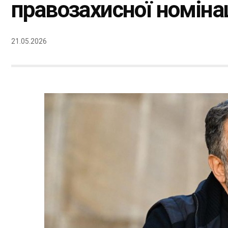
правозахисної номінац
21.05.2026