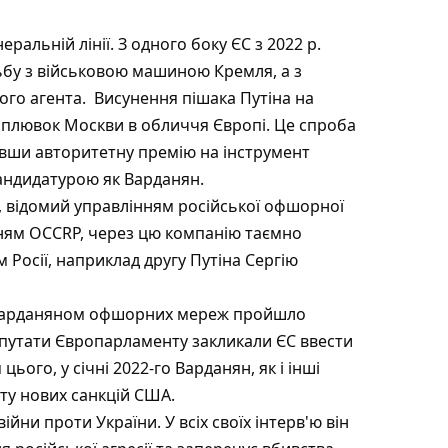
альній лінії. З одного боку ЄС з 2022 р.
ьбу з військовою машиною Кремля, а з
ого агента. Висунення пішака Путіна на
 плювок Москви в обличчя Європі. Це спроба
ивши авторитетну премію на інструмент
 кандидатурою як Варданян.
, відомий управлінням російської офшорної
анням OCCRP, через цю компанію таємно
Росії, наприклад другу Путіна Сергію
х Варданяном офшорних мереж пройшло
депутати Європарламенту закликали ЄС ввести
цього, у січні 2022-го Варданян, як і інші
ту нових санкцій США.
йни проти України. У всіх своїх інтерв'ю він