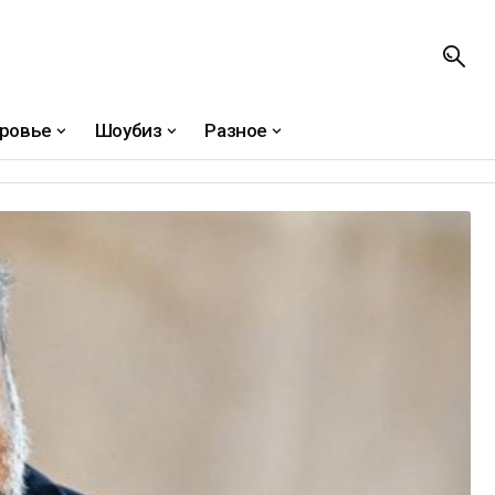
ровье
Шоубиз
Разное