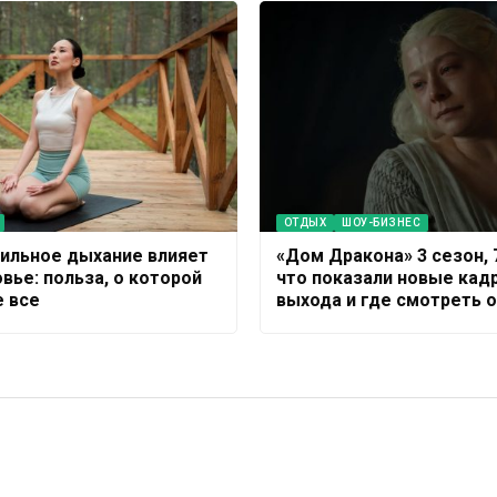
ОТДЫХ
ШОУ-БИЗНЕС
вильное дыхание влияет
«Дом Дракона» 3 сезон, 
вье: польза, о которой
что показали новые кад
е все
выхода и где смотреть 