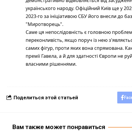
демонстративно відмовляється від засудження
українського народу. Офіційний Київ ще у 2020
2023-го за ініціативою СБУ його внесли до баз
"Миротворець".
Саме ця непослідовність є головною проблем
переконливість, якщо поруч із нею з'являєтьс
самих фігур, проти яких вона спрямована. Ка
премії Гавела, а й для здатності Європи не 
власними рішеннями.
Поделиться этой статьей
Fac
Вам также может понравиться