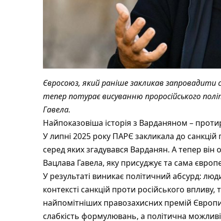
Євросоюз, який раніше закликав запровадити са
тепер потурає висуванню проросійського пол
Гавела.
Найпоказовіша історія з Варданяном – протир
У липні 2025 року ПАРЄ закликала до санкцій 
серед яких згадувався Варданян. А тепер він
Вацлава Гавела, яку присуджує та сама європ
У результаті виникає політичний абсурд: люд
контексті санкцій проти російського впливу, 
найпомітніших правозахисних премій Європи.
слабкість формулювань, а політична можливі