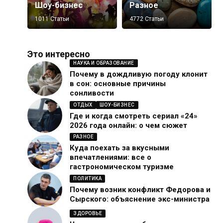
Шоу-бизнес
Разное
1011 Статьи
4772 Статьи
Это интересно
НАУКА И ОБРАЗОВАНИЕ
Почему в дождливую погоду клонит
в сон: основные причины
сонливости
ОТДЫХ
ШОУ-БИЗНЕС
Где и когда смотреть сериал «24»
2026 года онлайн: о чем сюжет
РАЗНОЕ
Куда поехать за вкусными
впечатлениями: все о
гастрономическом туризме
ПОЛИТИКА
Почему возник конфликт Федорова и
Сырского: объяснение экс-министра
ЗДОРОВЬЕ