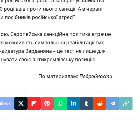
 російської агресії та заперечує вбивства
 році ввів проти нього санкції. А в червні
и посібників російської агресії
ою. Європейська санкційна політика втрачає
я можливість символічної реабілітації тих
ндидатура Варданяна – це тест не лише для
руйнувати свою антикремлівську позицію
По материалам:
Подробности
ebook