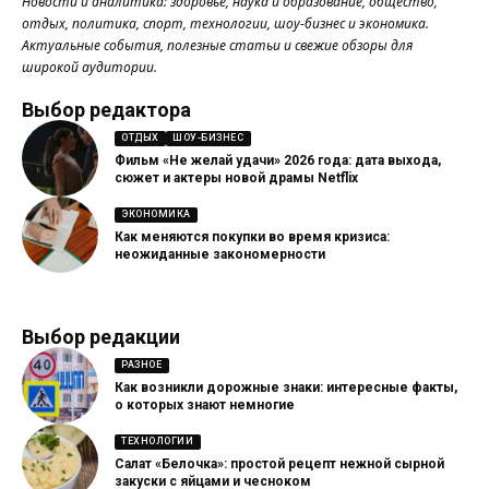
Новости и аналитика: здоровье, наука и образование, общество,
отдых, политика, спорт, технологии, шоу-бизнес и экономика.
Актуальные события, полезные статьи и свежие обзоры для
широкой аудитории.
Выбор редактора
ОТДЫХ
ШОУ-БИЗНЕС
Фильм «Не желай удачи» 2026 года: дата выхода,
сюжет и актеры новой драмы Netflix
ЭКОНОМИКА
Как меняются покупки во время кризиса:
неожиданные закономерности
Выбор редакции
РАЗНОЕ
Как возникли дорожные знаки: интересные факты,
о которых знают немногие
ТЕХНОЛОГИИ
Салат «Белочка»: простой рецепт нежной сырной
закуски с яйцами и чесноком