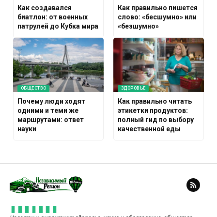
Как создавался
Как правильно пишется
биатлон: от военных
слово: «бесшумно» или
патрулей до Кубка мира
«безшумно»
ОБЩЕСТВО
ЗДОРОВЬЕ
Почему люди ходят
Как правильно читать
одними и теми же
этикетки продуктов:
маршрутами: ответ
полный гид по выбору
науки
качественной еды