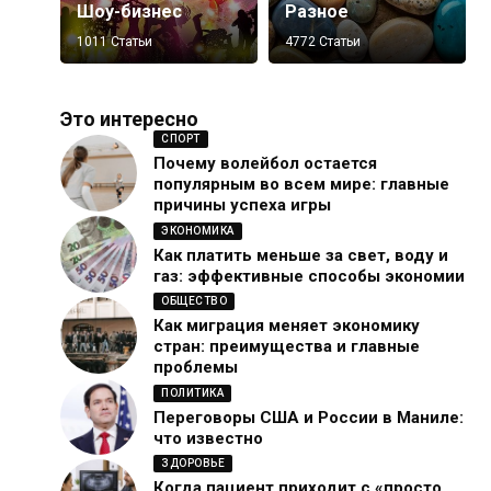
Шоу-бизнес
Разное
1011 Статьи
4772 Статьи
Это интересно
СПОРТ
Почему волейбол остается
популярным во всем мире: главные
причины успеха игры
ЭКОНОМИКА
Как платить меньше за свет, воду и
газ: эффективные способы экономии
ОБЩЕСТВО
Как миграция меняет экономику
стран: преимущества и главные
проблемы
ПОЛИТИКА
Переговоры США и России в Маниле:
что известно
ЗДОРОВЬЕ
Когда пациент приходит с «просто