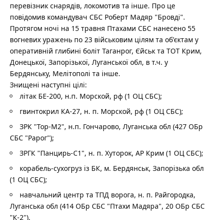
перевізник снарядів, локомотив та інше. Про це
повідомив командувач СБС Роберт Мадяр "Бровді".
Протягом ночі на 15 травня Птахами СБС нанесено 55
вогневих уражень по 23 військовим цілям та обʼєктам у
оперативній глибині боліт Таганрог, Єйськ та ТОТ Крим,
Донецької, Запорізької, Луганської обл, в т.ч. у
Бердянську, Мелітополі та інше.
Знищені наступні цілі:
літак БЕ-200, н.п. Морской, рф (1 ОЦ СБС);
гвинтокрил КА-27, н. п. Морской, рф (1 ОЦ СБС);
ЗРК "Тор-М2", н.п. Гончарово, Луганська обл (427 ОБр
СБС "Рарог");
ЗРГК "Панцирь-С1", н. п. Хуторок, АР Крим (1 ОЦ СБС);
корабель-сухогруз із БК, м. Бердянськ, Запорізька обл
(1 ОЦ СБС);
навчальний центр та ТПД ворога, н. п. Райгородка,
Луганська обл (414 ОБр СБС "Птахи Мадяра", 20 ОБр СБС
"К-2").