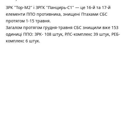
ЗРК "Тор-М2" і ЗРГК "Панцирь-С1" — це 16-й та 17-й
елементи ППО противника, знищені Птахами СБС
протягом 1-15 травня.
Загалом протягом грудня-травня СБС знищили вже 153
одиниці ППО: ЗРК- 108 штук, РЛС-комплекс 39 штук, РЕБ-
комплекс 6 штук.