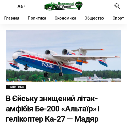
Аа
Главная
Политика
Экономика
Общество
Спорт
ПОЛИТИКА
В Єйську знищений літак-
амфібія Бе-200 «Альтаїр» і
гелікоптер Ка-27 — Мадяр