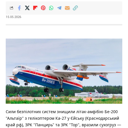
15.05.2026
Сили безпілотних систем знищили літак-амфібію Бе-200
"Альтаїр" з гелікоптером Ка-27 у Єйську (Краснодарський
край рф), ЗРК "Панцирь" та ЗРК "Тор", вразили сухогруз —