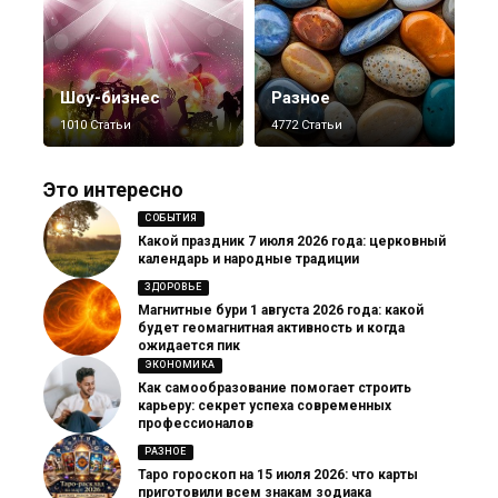
Шоу-бизнес
Разное
1010 Статьи
4772 Статьи
Это интересно
СОБЫТИЯ
Какой праздник 7 июля 2026 года: церковный
календарь и народные традиции
ЗДОРОВЬЕ
Магнитные бури 1 августа 2026 года: какой
будет геомагнитная активность и когда
ожидается пик
ЭКОНОМИКА
Как самообразование помогает строить
карьеру: секрет успеха современных
профессионалов
РАЗНОЕ
Таро гороскоп на 15 июля 2026: что карты
приготовили всем знакам зодиака