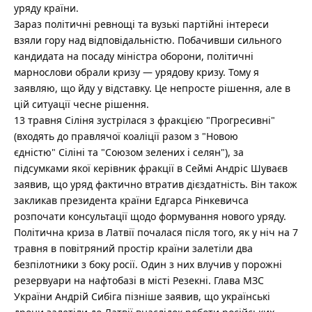
уряду країни.
Зараз політичні ревнощі та вузькі партійні інтереси
взяли гору над відповідальністю. Побачивши сильного
кандидата на посаду міністра оборони, політичні
марнослови обрали кризу — урядову кризу. Тому я
заявляю, що йду у відставку. Це непросте рішення, але в
цій ситуації чесне рішення.
13 травня Сіліня зустрілася з фракцією "Прогресивні"
(входять до правлячої коаліції разом з "Новою
єдністю" Сіліні та "Союзом зелених і селян"), за
підсумками якої керівник фракції в Сеймі Андріс Шуваєв
заявив, що уряд фактично втратив дієздатність. Він також
закликав президента країни Едгарса Рінкевичса
розпочати консультації щодо формування нового уряду.
Політична криза в Латвії почалася після того, як у ніч на 7
травня в повітряний простір країни залетіли два
безпілотники з боку росії. Один з них влучив у порожні
резервуари на нафтобазі в місті Резекні. Глава МЗС
України Андрій Сибіга пізніше заявив, що українські