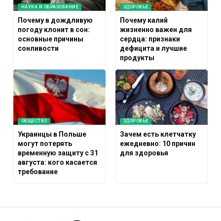
НАУКА И ОБРАЗОВАНИЕ
ЗДОРОВЬЕ
Почему в дождливую
Почему калий
погоду клонит в сон:
жизненно важен для
основные причины
сердца: признаки
сонливости
дефицита и лучшие
продукты
ОБЩЕСТВО
ЗДОРОВЬЕ
Украинцы в Польше
Зачем есть клетчатку
могут потерять
ежедневно: 10 причин
временную защиту с 31
для здоровья
августа: кого касается
требование