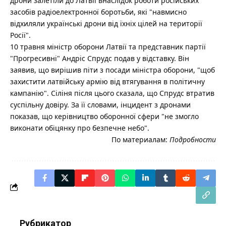
дрони залетіли до Латвії внаслідок роботи російських
засобів радіоелектронної боротьби, які "навмисно
відхиляли українські дрони від їхніх цілей на території
Росії".
10 травня міністр оборони Латвії та представник партії
"Прогресивні" Андріс Спрудс подав у відставку. Він
заявив, що вирішив піти з посади міністра оборони, "щоб
захистити латвійську армію від втягування в політичну
кампанію". Сіліня після цього сказала, що Спрудс втратив
суспільну довіру. За її словами, інцидент з дронами
показав, що керівництво оборонної сфери "не змогло
виконати обіцянку про безпечне небо".
По материалам:
Подробности
Рубрикатор