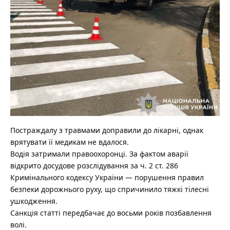
Постраждалу з травмами доправили до лікарні, однак
врятувати її медикам не вдалося.
Водія затримали правоохоронці. За фактом аварії
відкрито досудове розслідування за ч. 2 ст. 286
Кримінального кодексу України — порушення правил
безпеки дорожнього руху, що спричинило тяжкі тілесні
ушкодження.
Санкція статті передбачає до восьми років позбавлення
волі.