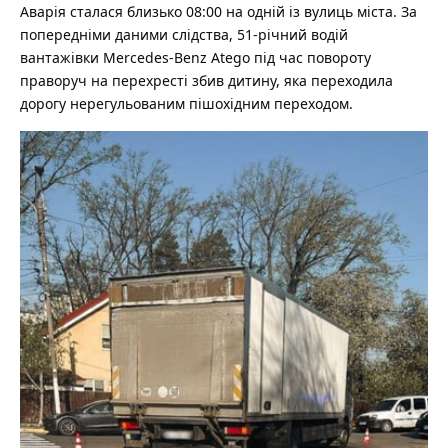
Аварія сталася близько 08:00 на одній із вулиць міста. За
попередніми даними слідства, 51-річний водій
вантажівки Mercedes-Benz Atego під час повороту
праворуч на перехресті збив дитину, яка переходила
дорогу нерегульованим пішохідним переходом.