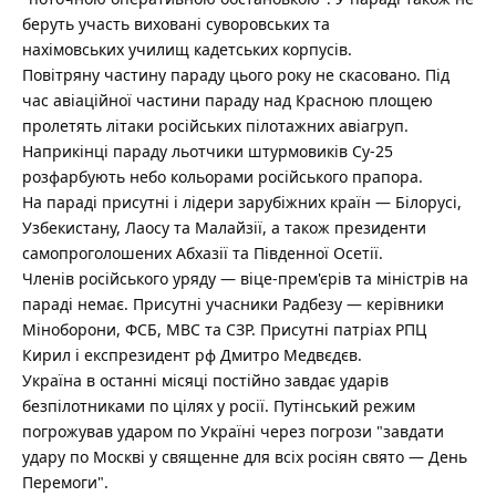
беруть участь виховані суворовських та
нахімовських училищ кадетських корпусів.
Повітряну частину параду цього року не скасовано. Під
час авіаційної частини параду над Красною площею
пролетять літаки російських пілотажних авіагруп.
Наприкінці параду льотчики штурмовиків Су-25
розфарбують небо кольорами російського прапора.
На параді присутні і лідери зарубіжних країн — Білорусі,
Узбекистану, Лаосу та Малайзії, а також президенти
самопроголошених Абхазії та Південної Осетії.
Членів російського уряду — віце-прем'єрів та міністрів на
параді немає. Присутні учасники Радбезу — керівники
Міноборони, ФСБ, МВС та СЗР. Присутні патріах РПЦ
Кирил і експрезидент рф Дмитро Медвєдєв.
Україна в останні місяці постійно завдає ударів
безпілотниками по цілях у росії. Путінський режим
погрожував ударом по Україні через погрози "завдати
удару по Москві у священне для всіх росіян свято — День
Перемоги".