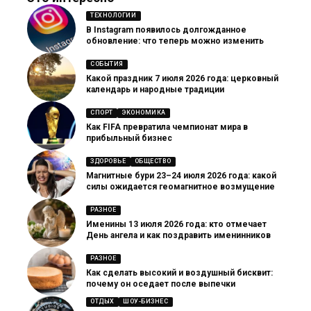
ТЕХНОЛОГИИ
В Instagram появилось долгожданное
обновление: что теперь можно изменить
СОБЫТИЯ
Какой праздник 7 июля 2026 года: церковный
календарь и народные традиции
СПОРТ
ЭКОНОМИКА
Как FIFA превратила чемпионат мира в
прибыльный бизнес
ЗДОРОВЬЕ
ОБЩЕСТВО
Магнитные бури 23–24 июля 2026 года: какой
силы ожидается геомагнитное возмущение
РАЗНОЕ
Именины 13 июля 2026 года: кто отмечает
День ангела и как поздравить именинников
РАЗНОЕ
Как сделать высокий и воздушный бисквит:
почему он оседает после выпечки
ОТДЫХ
ШОУ-БИЗНЕС