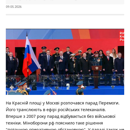
09.05.2026
На Красній площі у Москві розпочався парад Перемоги.
Його транслюють в ефірі російських телеканалів.
Вперше з 2007 року парад відбувається без військової
техніки.
Міноборони рф пояснило таке рішення
"поточною оперативною обстановкою". У параді також не