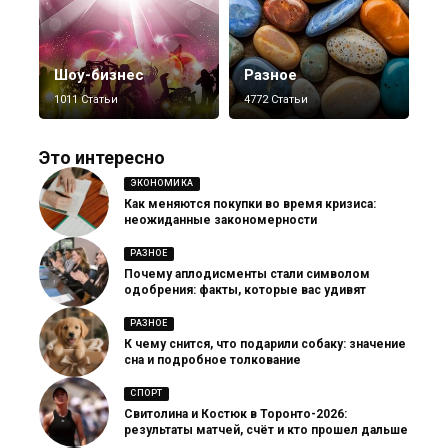
Шоу-бизнес
Разное
1011 Статьи
4772 Статьи
Это интересно
ЭКОНОМИКА
Как меняются покупки во время кризиса:
неожиданные закономерности
РАЗНОЕ
Почему аплодисменты стали символом
одобрения: факты, которые вас удивят
РАЗНОЕ
К чему снится, что подарили собаку: значение
сна и подробное толкование
СПОРТ
Свитолина и Костюк в Торонто-2026:
результаты матчей, счёт и кто прошел дальше