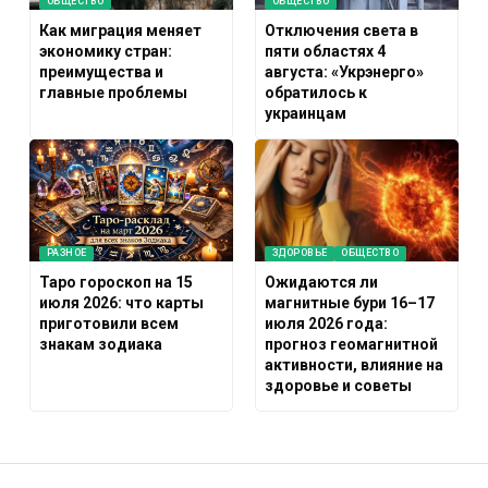
ОБЩЕСТВО
ОБЩЕСТВО
Как миграция меняет
Отключения света в
экономику стран:
пяти областях 4
преимущества и
августа: «Укрэнерго»
главные проблемы
обратилось к
украинцам
РАЗНОЕ
ЗДОРОВЬЕ
ОБЩЕСТВО
Таро гороскоп на 15
Ожидаются ли
июля 2026: что карты
магнитные бури 16–17
приготовили всем
июля 2026 года:
знакам зодиака
прогноз геомагнитной
активности, влияние на
здоровье и советы