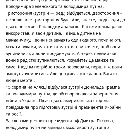
Володимира Зеленського та володимира путіна.
Тристороння (зустріч — ред.) відбудеться. Двостороння –
не знаю, але тристороння буде. Але, знаєте, іноді люди до
цього не готові. Я наводжу аналогію. Я її вже кілька разів
використав. У вас є дитина, і є інша дитина на
майданчику, і вони ненавидять один одного, починають
махати руками, махати та махати, і ви хочете, щоб вони
зупинилися, а вони продовжують. А через певний час
вони з радістю зупиняються. Розумієте? Це майже те
саме. Іноді їм потрібно трохи повоювати, перш ніж вони
зможуть зупинитись. Але це триває вже давно. Багато
людей мертві.
15 серпня на Алясці відбулася зустріч Дональда Трампа
та володимира путіна, де обговорювалося завершення
війни в Україні. Після цього американська сторона
повідомила про підготовку зустрічі президентів України
та росії.
За словами речника президента рф Дмитра Пєскова,
володимир путін не відкидає можливості зустрічі з