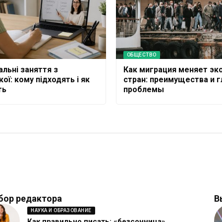
ОБЩЕСТВО
альні заняття з
Как миграция меняет эк
кої: кому підходять і як
стран: преимущества и 
ть
проблемы
бор редактора
В
НАУКА И ОБРАЗОВАНИЕ
Как правильно писать: «безсонница»,