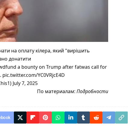
нати на оплату кілера, який "вирішить
вно донатити
dfund a bounty on Trump after fatwas call for
n. pic.twitter.com/YC0VRjcE4D
s1) July 7, 2025
По материалам:
Подробности
ebook